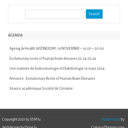
S
e
a
r
AGENDA
c
h
Ageing & Health WEDNESDAY, 19 NOVEMBER – 14:00 – 20:00
Evolutionary roots of human brain diseases 22-24.02.24
Une matinée de Endocrinologie et Diabétologie 16 mars 2024
Annonce : Evolutionary Roots of Human Brain Diseases
Séance académique Société de Gériatrie
Copyright 2021 by SSM.lu
RubberSoul
by
Webdesign by Done.lu
GalussoThemes.com