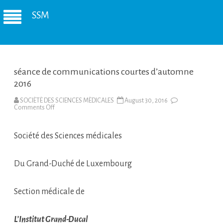
SSM
séance de communications courtes d’automne
2016
SOCIÉTÉ DES SCIENCES MÉDICALES
August 30, 2016
on
Comments Off
séance
de
communications
Société des Sciences médicales
courtes
d’automne
2016
Du Grand-Duché de Luxembourg
Section médicale de
L’Institut Grand-Ducal