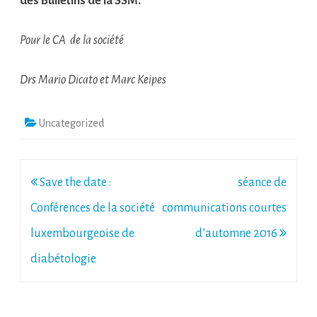
des Bulletins de la SSM.
Pour le CA
de la société
Drs Mario Dicato et Marc Keipes
Uncategorized
Post
Save the date :
séance de
navigation
Conférences de la société
communications courtes
luxembourgeoise de
d’automne 2016
diabétologie