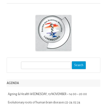
S
e
a
r
AGENDA
c
h
Ageing & Health WEDNESDAY, 19 NOVEMBER – 14:00 – 20:00
Evolutionary roots of human brain diseases 22-24.02.24